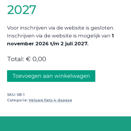
2027
Voor inschrijven via de website is gesloten.
Inschrijven via de website is mogelijk van
1
november 2026 t/m 2 juli 2027.
Total:
€ 0,00
Inschrijven
Toevoegen aan winkelwagen
voor
de
SKU:
SB-1
fiets
Categorie:
Veluwe fiets 4-daagse
4-
daagse
2027
aantal