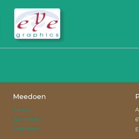
Meedoen
A
Contact
Aanmelden
6
Reglement
E