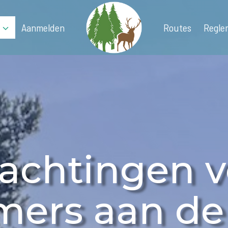
Aanmelden
Routes
Regle
achtingen v
mers aan de