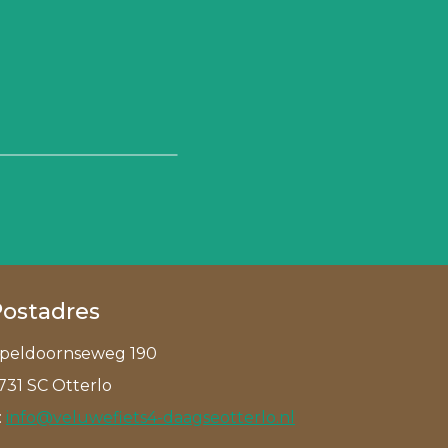
Postadres
peldoornseweg 190
731 SC Otterlo
:
info@veluwefiets4-daagseotterlo.nl