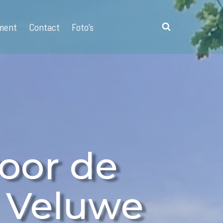
ment
Contact
Foto’s
oor de
 Veluwe