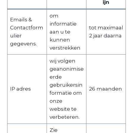
ijn
​om
Emails &
informatie ​
Contactform
​​​​tot maximaal
aan u te
ulier
2 jaar daarna
kunnen
gegevens.
verstrekken
​​wij volgen
geanonimise
erde
gebruikersin
​IP adres
​26 maanden
formatie om
onze
website te
verbeteren.
​​Zie