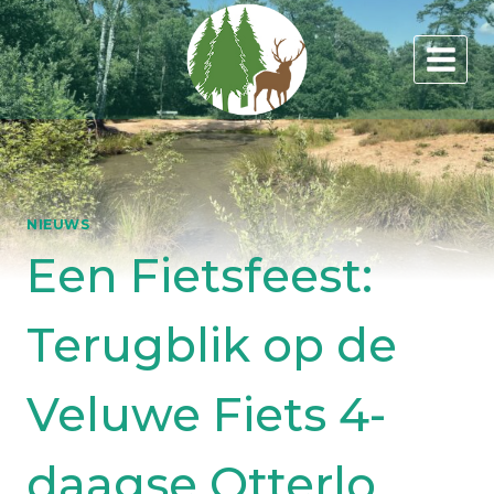
Doorgaan
naar
inhoud
NIEUWS
Een Fietsfeest:
Terugblik op de
Veluwe Fiets 4-
daagse Otterlo